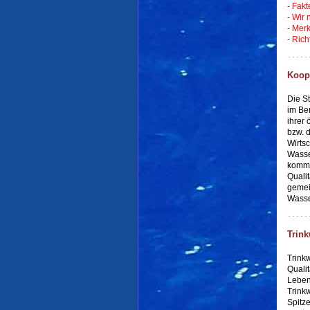
- Fak
- Wir
- Mer
- Rich
Koop
Die S
im Be
ihrer
bzw. d
Wirtsc
Wasser
kommu
Quali
gemei
Wasse
Trink
Trink
Qualit
Lebens
Trink
Spitz