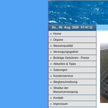
Do., 06. Aug. 2026
07:47:12
» Home
» Organe
» Wasserqualität
» Versorgungsgebiet
» Beiträge Gebühren - Preise
» Aktuelles & Tipps
» Satzungen
» Kundenservice
» Wegbeschreibung
» Struktur der
Wasserversorgung
» Kontakt
» Impressum
Pause