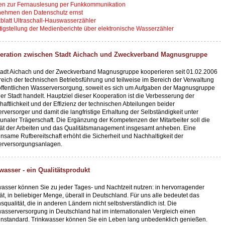
ten zur Fernauslesung per Funkkommunikation
 nehmen den Datenschutz ernst
kblatt Ultraschall-Hauswasserzähler
tigstellung der Medienberichte über elektronische Wasserzähler
eration zwischen Stadt Aichach und Zweckverband Magnusgruppe
tadt Aichach und der Zweckverband Magnusgruppe kooperieren seit 01.02.2006
reich der technischen Betriebsführung und teilweise im Bereich der Verwaltung
 öffentlichen Wasserversorgung, soweit es sich um Aufgaben der Magnusgruppe
er Stadt handelt. Hauptziel dieser Kooperation ist die Verbesserung der
haftlichkeit und der Effizienz der technischen Abteilungen beider
versorger und damit die langfristige Erhaltung der Selbständigkeit unter
naler Trägerschaft. Die Ergänzung der Kompetenzen der Mitarbeiter soll die
tät der Arbeiten und das Qualitätsmanagement insgesamt anheben. Eine
nsame Rufbereitschaft erhöht die Sicherheit und Nachhaltigkeit der
rversorgungsanlagen.
wasser - ein Qualitätsprodukt
wasser können Sie zu jeder Tages- und Nachtzeit nutzen: in hervorragender
ät, in beliebiger Menge, überall in Deutschland. Für uns alle bedeutet das
qualität, die in anderen Ländern nicht selbstverständlich ist. Die
wasserversorgung in Deutschland hat im internationalen Vergleich einen
enstandard. Trinkwasser können Sie ein Leben lang unbedenklich genießen.