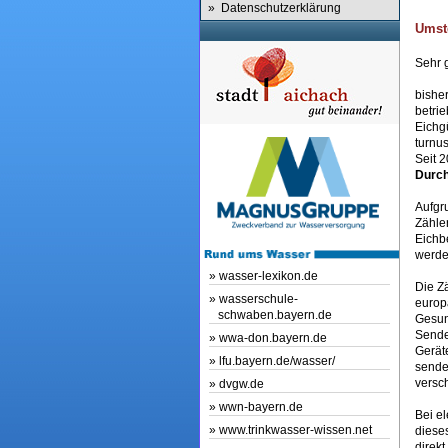
» Datenschutzerklärung
Umste
Sehr 
bishe
betri
Eichg
turnu
Seit 
Durch
Aufgr
Zähle
Eichb
werde
»
wasser-lexikon.de
Die Z
»
wasserschule-
europ
schwaben.bayern.de
Gesun
Sende
»
wwa-don.bayern.de
Gerät
»
lfu.bayern.de/wasser/
sende
versc
»
dvgw.de
»
wwn-bayern.de
Bei e
»
www.trinkwasser-wissen.net
diese
direk