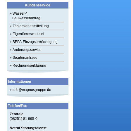
Kundenservice
»
Wasser-/
Bauwasserantrag
»
Zählerstandsmitteilung
»
Eigentümerwechsel
»
SEPA-Einzugsermächtigung
»
Änderungsservice
»
Spartenanfrage
»
Rechnungserklärung
Informationen
»
info@magnusgruppe.de
Telefon/Fax
Zentrale
(08251) 81 995-0
Notruf Störungsdienst