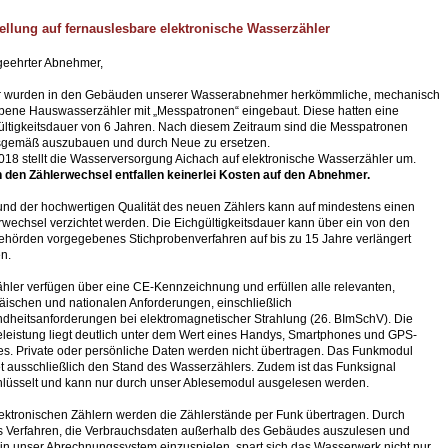
llung auf fernauslesbare elektronische Wasserzähler
geehrter Abnehmer,
r wurden in den Gebäuden unserer Wasserabnehmer herkömmliche, mechanisch
ebene Hauswasserzähler mit „Messpatronen“ eingebaut. Diese hatten eine
ültigkeitsdauer von 6 Jahren. Nach diesem Zeitraum sind die Messpatronen
sgemäß auszubauen und durch Neue zu ersetzen.
2018 stellt die Wasserversorgung Aichach auf elektronische Wasserzähler um.
 den Zählerwechsel entfallen keinerlei Kosten auf den Abnehmer.
und der hochwertigen Qualität des neuen Zählers kann auf mindestens einen
rwechsel verzichtet werden. Die Eichgültigkeitsdauer kann über ein von den
ehörden vorgegebenes Stichprobenverfahren auf bis zu 15 Jahre verlängert
n.
ähler verfügen über eine CE-Kennzeichnung und erfüllen alle relevanten,
äischen und nationalen Anforderungen, einschließlich
dheitsanforderungen bei elektromagnetischer Strahlung (26. BImSchV). Die
leistung liegt deutlich unter dem Wert eines Handys, Smartphones und GPS-
es. Private oder persönliche Daten werden nicht übertragen. Das Funkmodul
t ausschließlich den Stand des Wasserzählers. Zudem ist das Funksignal
hlüsselt und kann nur durch unser Ablesemodul ausgelesen werden.
lektronischen Zählern werden die Zählerstände per Funk übertragen. Durch
s Verfahren, die Verbrauchsdaten außerhalb des Gebäudes auszulesen und
t in unser Abrechnungssystem einzuspielen, spart sich das Wasserwerk nicht nur