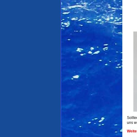
Sollt
uns w
Weite