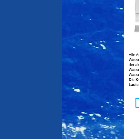
Alle 
Wasse
der a
Wasse
Wasse
Die K
Laste